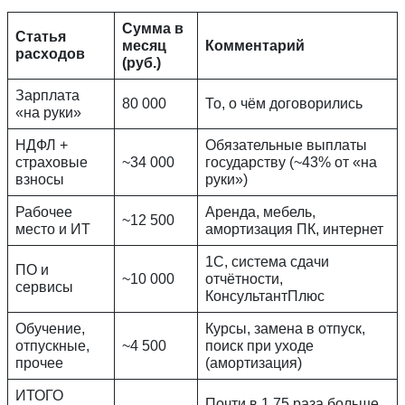
Сумма в
Статья
месяц
Комментарий
расходов
(руб.)
Зарплата
80 000
То, о чём договорились
«на руки»
НДФЛ +
Обязательные выплаты
страховые
~34 000
государству (~43% от «на
взносы
руки»)
Рабочее
Аренда, мебель,
~12 500
место и ИТ
амортизация ПК, интернет
1С, система сдачи
ПО и
~10 000
отчётности,
сервисы
КонсультантПлюс
Обучение,
Курсы, замена в отпуск,
отпускные,
~4 500
поиск при уходе
прочее
(амортизация)
ИТОГО
Почти в 1,75 раза больше,