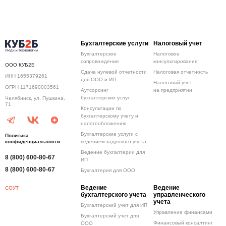
Бухгалтерские услуги
Налоговый учет
Бухгалтерское
Налоговое
сопровождение
консультирование
ООО КУБ2Б
Сдача нулевой отчетности
Налоговая отчетность
ИНН 1655379261
для ООО и ИП
Налоговый учет
ОГРН 1171690003561
Аутсорсинг
на предприятии
бухгалтерских услуг
Челябинск, ул. Пушкина,
71
Консультации по
бухгалтерскому учету и
налогообложению
Бухгалтерские услуги с
Политика
конфиденциальности
ведением кадрового учета
Ведение бухгалтерии для
8 (800) 600-80-67
ИП
8 (800) 600-80-67
Бухгалтерия для ООО
Ведение
Ведение
СОУТ
бухгалтерского учета
управленческого
учета
Бухгалтерский учет для ИП
Управление финансами
Бухгалтерский учет для
Финансовый консалтинг
ООО