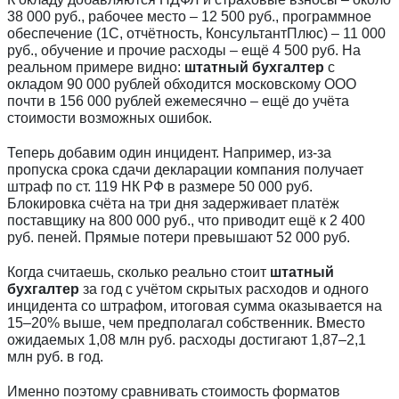
38 000 руб., рабочее место – 12 500 руб., программное
обеспечение (1С, отчётность, КонсультантПлюс) – 11 000
руб., обучение и прочие расходы – ещё 4 500 руб. На
реальном примере видно:
штатный бухгалтер
с
окладом 90 000 рублей обходится московскому ООО
почти в 156 000 рублей ежемесячно – ещё до учёта
стоимости возможных ошибок.
Теперь добавим один инцидент. Например, из-за
пропуска срока сдачи декларации компания получает
штраф по ст. 119 НК РФ в размере 50 000 руб.
Блокировка счёта на три дня задерживает платёж
поставщику на 800 000 руб., что приводит ещё к 2 400
руб. пеней. Прямые потери превышают 52 000 руб.
Когда считаешь, сколько реально стоит
штатный
бухгалтер
за год с учётом скрытых расходов и одного
инцидента со штрафом, итоговая сумма оказывается на
15–20% выше, чем предполагал собственник. Вместо
ожидаемых 1,08 млн руб. расходы достигают 1,87–2,1
млн руб. в год.
Именно поэтому сравнивать стоимость форматов