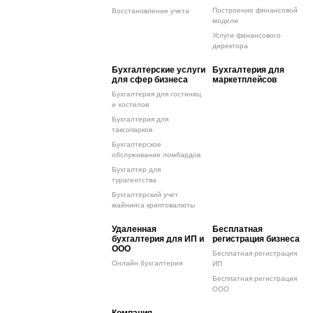
Построение финансовой
Восстановление учета
модели
Услуги финансового
директора
Бухгалтерские услуги
Бухгалтерия для
для сфер бизнеса
маркетплейсов
Бухгалтерия для гостиниц
и хостелов
Бухгалтерия для
таксопарков
Бухгалтерское
обслуживание ломбардов
Бухгалтер для
турагентства
Бухгалтерский учет
майнинга криптовалюты
Удаленная
Бесплатная
бухгалтерия для ИП и
регистрация бизнеса
ООО
Бесплатная регистрация
Онлайн бухгалтерия
ИП
Бесплатная регистрация
ООО