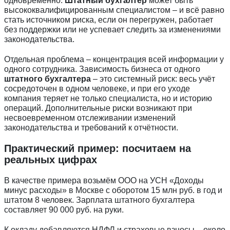
одновременно.
Штатный бухгалтер
может быть
высококвалифицированным специалистом – и всё равно
стать источником риска, если он перегружен, работает
без поддержки или не успевает следить за изменениями
законодательства.
Отдельная проблема – концентрация всей информации у
одного сотрудника. Зависимость бизнеса от одного
штатного бухгалтера
– это системный риск: весь учёт
сосредоточен в одном человеке, и при его уходе
компания теряет не только специалиста, но и историю
операций. Дополнительные риски возникают при
несвоевременном отслеживании изменений
Введите ваш номер телефона и мы вам
законодательства и требований к отчётности.
перезвоним!
Практический пример: посчитаем на
реальных цифрах
Нажимая кнопку отправить я
В качестве примера возьмём ООО на УСН «Доходы
Принимаю
Политику конфиденциальности
минус расходы» в Москве с оборотом 15 млн руб. в год и
штатом 8 человек. Зарплата штатного бухгалтера
Даю
Согласие на обработку персональных данных
составляет 90 000 руб. на руки.
К окладу добавляются НДФЛ и страховые взносы – около